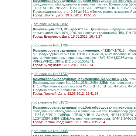
холодильного оборудования и запасных частей. Компрессор (фр
1ПБ7; 5ПБ10 -2ФВБс6- 1ПБ10; 5ПБ14 -2ФУБс9,- 4ПБ14; 5ПБ20 -2
Производительность от 0.24 до 39.1 м3/мин, разность давлений до 
Город: Шахты;
Дата: 29.05.2012, 19:51:29
объявление №432832
Композиции ТЭП, ПП, красители
. Производим и продаем комп
тальконаполнные 10%, 20%, концентраты красителей ПВХ, ПЭ,Т
Город: Дзержинск;
Дата: 18.05.2012, 16:41:27
объявление №431736
Компрессоры воздушные, применение, </ 12ВФ-1,7/1,5;
. Мел
57,Воздуходувки серия ВФ, 12ВФ,23ВФ,24ВФ,32Вф,Фреоновые ко
другие.Компрессоры поршневые воздух. 4ВУ1-59М4,КСЭ5м.компрессоры 
АКР-2,АКР21, ЭКПа. ВТ1,5-0,3/150А2.П...
Город: Тула;
Дата: 12.05.2012, 23:12:24
объявление №431732
Компрессоры воздушные, применение, n< ;22ВФ-6,3/1,5
. Ко
Воздуходувки серия ВФ, 12ВФ,23ВФ,24ВФ,32Вф. Компрессоры специальные(выс.давле
ВТ1.5.Фреоновые компрессоры ФВ-6, 1П-10, 1П-20, ФУБС-9, ФУБ
Продажа,ремонт, Запасные части.
Город: Грозный;
Дата: 12.05.2012, 22:41:33
объявление №431572
холодильного оборудования и запасных частей. Компрессор (фре
1ПБ7;S)5ПБ10 -2ФВБс6- 1ПБ10; 5ПБ14 -2ФУБс9,- 4ПБ14; 5ПБ20 -
12ВФ,23ВФ,24ВФ,32Вф.Мельничные компрессоры 3АФ49,3АФ53,3АФ
Город: Калининград;
Дата: 12.05.2012, 03:12:24
объявление №428445