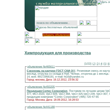
Добавить объявление
Химпродукция для производства
[1/22] |
2
|
3
|
4
|
5
|
6
объявление №465611
Сэкономь на каучуке ГОСТ СКИ-3!!!
. Резиновая смесь из каучук
месяца, отгрузка со склада в Наб. Челнах, отсрочка до 1 месяца. 
14, моб. 89172956191. e-mail: ht16@yandex.ru
Город: москва;
Дата: 16.12.2012, 23:56:32
объявление №450205
Продукция Cortec Corporation
. Поставим по лучшим ценам VpCI-126, VpCI-649, VpCI-337, VpCI-369,VpCI-391, VpCI-
377, MCI-2020, VpCI-609, VpCI-368, VpCI-325,VpCI-239, VpCI-307,
продукцию компании "Cortec Corporation" (495) 720-47-65
Город: Москва;
Дата: 18.09.2012, 16:28:53
объявление №441188