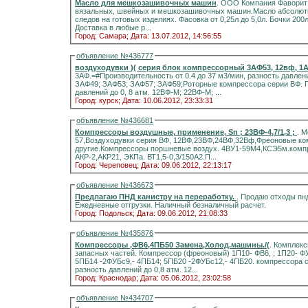
Масло для мешкозашивочных машин
. ООО Компания Фаворит предлагает МАСЛО белое для смазки промышленных
вязальных, швейных и мешкозашивочных машин.Масло абсолютно бесцветное, без запаха и не оставляет пя
следов на готовых изделиях. Фасовка от 0,25л до 5,0л. Бочки 20
Доставка в любые р...
Город: Самара;
Дата: 13.07.2012, 14:56:55
объявление №436777
воздуходувки )( серия блок
3АФ.=#Производительность от 0.4 до 37 м3/мин, разность давлений до 0, 8 атм. 12ВФ; 22ВФ; 23ВФ; 24ВФ; 32ВФ; 34ВФ;
ЗАФ49; ЗАФ53; ЗАФ57; ЗАФ59;Роторные компрессора серии ВФ. Произво
давлений до 0, 8 атм. 12ВФ-М; 22ВФ-М; ...
Город: курск;
Дата: 10.06.2012, 23:33:31
объявление №436681
Компрессоры воздушные, применение, Sn ; 23ВФ-4,7/1,3 ;
. 
57,Воздуходувки серия ВФ, 12ВФ,23ВФ,24ВФ,32Вф,Фреоновые ко
другие.Компрессоры поршневые воздух. 4ВУ1-59М4,КСЭ5м.компрессоры 
АКР-2,АКР21, ЭКПа. ВТ1,5-0,3/150А2.П...
Город: Череповец;
Дата: 09.06.2012, 22:13:17
объявление №436673
Предлагаю ПНД канистру на переработку.
. Продаю отходы пнд, канистру под мойку. В наличии 3 тонны. Цвет микс.
Ежедневные отгрузки. Наличный безналичный расчет.
Город: Подольск;
Дата: 09.06.2012, 21:08:33
объявление №435876
Компрессоры ,ФВ6,4ПБ50 Замена,Холод.машины./(
. Комплек
запасных частей. Компрессор (фреоновый) 1П10- ФВ6, ; 1П20- Ф
5ПБ14 -2ФУБс9,- 4ПБ14; 5ПБ20 -2ФУБс12,- 4ПБ20. компрессора се
разность давлений до 0,8 атм. 12...
Город: Краснодар;
Дата: 05.06.2012, 23:02:58
объявление №434707