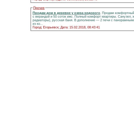
Прочее
Продам дом в деревне у озера недорого
. Продам комфортный д
с верандой и 50 соток ижс. Полный комфорт квартиры. Санузел, холодная и горячая вода, отоплени
радиаторы), русская баня. В дополнение — 2 печи с панорамными стёклами.Информация на портале домиклайт.Вода
из ко...
Город: Егорьевск;
Дата: 15.02.2018, 08:43:41