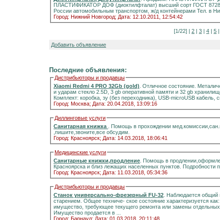
ПЛАСТИФИКАТОР ДОФ (диоктилфталат) высший сорт ГОСТ 8728-8
России автомобильным транспортом, ж/д контейнерами Тел. в Ни
Город: Нижний Новгород;
Дата: 12.10.2011, 12:54:42
[1/22] |
2
|
3
|
4
|
5
Добавить объявление
Последние объявления:
Дистрибьюторы и продавцы
Xiaomi Redmi 4 PRO 32Gb (gold)
. Отличное состояние. Металич
и ударам стекло 2.5D, 3 gb оперативной памяти и 32 gb хранилищ
Комплект: коробка, зу (без переходника), USB-microUSB кабель, 
Город: Москва;
Дата: 20.04.2018, 13:09:16
Диллинговые услуги
Санитарная книжка
. Помощь в прохождении мед.комиссии,сан
,пишите,звоните,все обсудим.
Город: Красноярск;
Дата: 14.03.2018, 18:06:41
Медицинские услуги
Санитарные книжки,продление
. Помощь в продлении,оформле
Красноярска и близ лежащих населенных пунктов. Подробности 
Город: Красноярск;
Дата: 11.03.2018, 05:34:36
Дистрибьюторы и продавцы
Станок универсально-фрезерный FU-32
. Наблюдается общий 
старением. Общее техниче- ское состояние характеризуется как
имущество, требующее текущего ремонта или замены отдельных 
Имущество продается в ...
Город: Барнаул;
Дата: 01.03.2018, 20:11:48