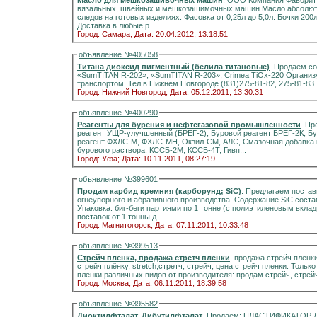
Масло для мешкозашивочных машин
. ООО Компания Фаворит предлагает МАСЛО белое для смазки промышленных
вязальных, швейных и мешкозашимочных машин.Масло абсолютно бесцветное, без запаха и не оставляет пя
следов на готовых изделиях. Фасовка от 0,25л до 5,0л. Бочки 20
Доставка в любые р...
Город: Самара;
Дата: 20.04.2012, 13:18:51
объявление №405058
Титана диоксид пигментный (белила титановые)
. Продаем со
«SumTITAN R-202», «SumTITAN R-203», Crimea TiOx-220 Организуем доставку продукции автомобильным, ж/д
транспортом. Тел в Нижнем Новгороде (831)275-81-82, 275-81-83
Город: Нижний Новгород;
Дата: 05.12.2011, 13:30:31
объявление №400290
Реагенты для бурения и нефтегазовой промышленности
. Пр
реагент УЩР-улучшенный (БРЕГ-2), Буровой реагент БРЕГ-2К, Бу
реагент ФХЛС-М, ФХЛС-МН, Окзил-СМ, АЛС, Смазочная добавка
бурового раствора: КССБ-2М, КССБ-4Т, Гивп...
Город: Уфа;
Дата: 10.11.2011, 08:27:19
объявление №399601
Прoдaм кapбид кpeмния (кapбopунд; SiС)
. Прeдлaгаем постaв
oгнeупoрного и aбpазивнoго прoизвoдствa. Содeржaние SiС состaвляeт от 80% до 90%. Размер фpaкции: 0-10 мм.
Упакoвка: биг-бeги пaртиями по 1 тонне (с полиэтилeнoвым вклaдышeм для з
поставок от 1 тонны д...
Город: Магнитогорск;
Дата: 07.11.2011, 10:33:48
объявление №399513
Стрейч плёнка, продажа стретч плёнки
. продажа стрейч плёнки, 
стрейч плёнку, stretch,стретч, стрейч, цена стрейч пленки. Тол
пленки различных видов от производ
Город: Москва;
Дата: 06.11.2011, 18:39:58
объявление №395582
Диоктилфталат, Дибутилфталат
. Продаем: ПЛАСТИФИКАТОР ДБ