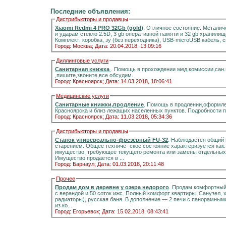
Последние объявления:
Дистрибьюторы и продавцы
Xiaomi Redmi 4 PRO 32Gb (gold)
. Отличное состояние. Металич
и ударам стекло 2.5D, 3 gb оперативной памяти и 32 gb хранилищ
Комплект: коробка, зу (без переходника), USB-microUSB кабель, 
Город: Москва;
Дата: 20.04.2018, 13:09:16
Диллинговые услуги
Санитарная книжка
. Помощь в прохождении мед.комиссии,сан
,пишите,звоните,все обсудим.
Город: Красноярск;
Дата: 14.03.2018, 18:06:41
Медицинские услуги
Санитарные книжки,продление
. Помощь в продлении,оформле
Красноярска и близ лежащих населенных пунктов. Подробности 
Город: Красноярск;
Дата: 11.03.2018, 05:34:36
Дистрибьюторы и продавцы
Станок универсально-фрезерный FU-32
. Наблюдается общий 
старением. Общее техниче- ское состояние характеризуется как
имущество, требующее текущего ремонта или замены отдельных 
Имущество продается в ...
Город: Барнаул;
Дата: 01.03.2018, 20:11:48
Прочее
Продам дом в деревне у озера недорого
. Продам комфортный д
с верандой и 50 соток ижс. Полный комфорт квартиры. Санузел, холодная и горячая вода, отоплени
радиаторы), русская баня. В дополнение — 2 печи с панорамными стёклами.Информация на портале домиклайт.Вода
из ко...
Город: Егорьевск;
Дата: 15.02.2018, 08:43:41