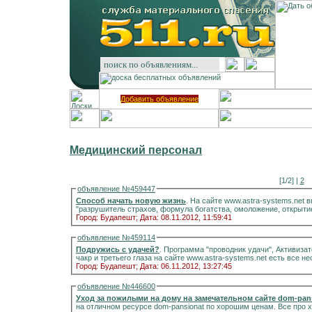
Добавить объявление
Медицинский персонал
[1/2] |
2
объявление №459447
Способ начать новую жизнь
. На сайте www.astra-systems.net вы найдете программу "Проводник удачи",
"разрушитель страхов, формула богатства, омоложение, открытие
Город: Будапешт;
Дата: 08.11.2012, 11:59:41
объявление №459114
Подружись с удачей?
. Программа "проводник удачи", Активиза
чакр и третьего глаза на сайте www.astra-systems.net есть все н
Город: Будапешт;
Дата: 06.11.2012, 13:27:45
объявление №446600
Уход за пожилыми на дому на замечательном сайте dom-pans
на отличном ресурсе dom-pansionat по хорошим ценам. Все про 