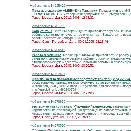
объявление №225472
Продам лекарство AMBENE из Германии
. Продам лишнее АMBE
Город: Москва;
Дата: 19.12.2008, 12:08:32
объявление №201265
Консультант
. Частный сервис центр приглашает обучаемых, коммуникабельных женщин в возрасте 20-50лет для
работы в качестве консультантов с клиентами.Заработок на перв
работы бесплатное.Конкурсный отбор.
Город: Санкт-Петербург;
Дата: 09.03.2008, 21:26:44
объявление №200543
Работа в Марьино
. Медцентр "ТАВЛАДА" приглашает на работу у
санитарку, медицинскую сестру в кабинет урологии, медицинскую 
стоматологическую медсестру с навыками работы на пантамограф
Город: Москва;
Дата: 18.02.2008, 20:00:51
объявление №192697
Приглашаем региональных представителей тел. (495) 225-54
оборудование, приглашает к сотрудничеству региональных предс
инженеров, учащихся. Уникальные условия для заработка и подрабо
info@medioll.ru, icq 485103786
Город: Москва;
Дата: 26.10.2007, 12:27:08
объявление №179875
эзотерическая коррекция -"трудных"подростков
. эзотерика - воспитанию проблемных детей воспитание -
кармической нейтрализацией Предотвращение самодеструктивного поведения - детей и подростков : - алкоголизма,
Город: Орск;
Дата: 09.07.2007, 20:38:12
объявление №170520
Обучаем Wellness-консультантов
. Обучаем тренеров для пров