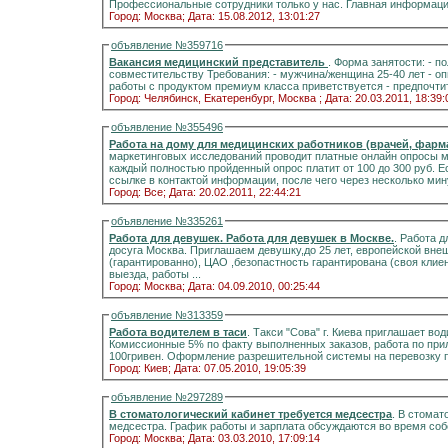
Профессиональные сотрудники только у нас. Главная информац
Город: Москва;
Дата: 15.08.2012, 13:01:27
объявление №359716
Вакансия медицинский представитель
. Форма занятости: - полна
совместительству Требования: - мужчина/женщина 25-40 лет - опыт работы торговым представителем от 1 года - опыт
работы с продуктом пр
Город: Челябинск, Екатеренбург, Москва ;
Дата: 20.03.2011, 18:39:
объявление №355496
Работа на дому для медицинских работников (врачей, фармац
маркетинговых исследований проводит платные онлайн опросы м
каждый полностью пройденный опрос платит от 100 до 300 руб. Е
ссылке в контактой информации, после чего через несколько мину
Город: Все;
Дата: 20.02.2011, 22:44:21
объявление №335261
Работа для девушек. Работа для девушек в Москве.
. Работа 
досуга Москва. Приглашаем девушку,до 25 лет, европейской внешн
(гарантированно), ЦАО ,безопастность гарантирована (своя клиент
выезда, работы ...
Город: Москва;
Дата: 04.09.2010, 00:25:44
объявление №313359
Работа водителем в таси
. Такси "Сова" г. Киева приглашает водителей на своем автомобиле к сотрудничеству.
Комиссионные 5% по факту выполненных заказов, работа по приложению на мобильном телефоне, вступительные
100гривен. Оформление разрешительной системы на перевозку п
Город: Киев;
Дата: 07.05.2010, 19:05:39
объявление №297289
В стоматологический кабинет требуется медсестра
. В стомат
медсестра. График работы и зарплата обсуждаются во время соб
Город: Москва;
Дата: 03.03.2010, 17:09:14