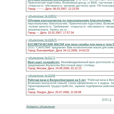
Практическая подготовка. Возможный доход: от $500 -частичная з
-открытость -обучаемость
Город: -------;
Дата: 06.03.2007, 12:23:59
объявление №168832
Обучаем консультантов по персональному благополучию.
.
персональному благополучию. Практическая подготовка. Возможны
-полная занятость. Требования: -открытость -обучаемость -желание достигать цели -
загранпаспорта. Запись на со...
Город: --;
Дата: 15.02.2007, 17:57:34
объявление №160675
КОСМЕТИЧЕСКИЕ МАСКИ для лица скрабы для лица и тела 
ООО "САНГОМА" предлагает Вам косметические маски для кожи л
Город: Екатеринбург;
Дата: 04.12.2006, 14:53:22
объявление №20172
Врач ищет подработку
. Квалифицированный врач рентгенолог 
предложения.Желателен Восточный округ столицы.
Город: Москва;
Дата: 24.08.2006, 01:12:13
объявление №18208
Рабочая виза в Великобританию на 5 лет
. "Рабочая виза в Ве
Возможен выезд всей семьей. Сроки оформления от 2 недель. Зарп
Гарантированное трудоустройство, заранее подобранное рабочее 
може...
Город: Лондон;
Дата: 20.07.2006, 21:55:08
[1/2] |
2
Добавить объявление