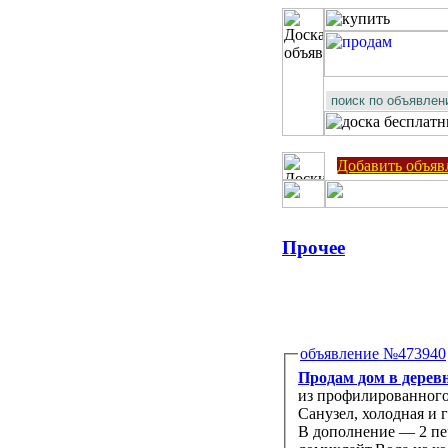
Добавить объяв
Прочее
объявление №473940
Продам дом в деревн
из профилированного бруса с верандой и 50 соток ижс. Полный комфорт кварти
Санузел, холодная и горячая вода, отопление (электрические радиаторы), русская баня.
В дополнение — 2 пе