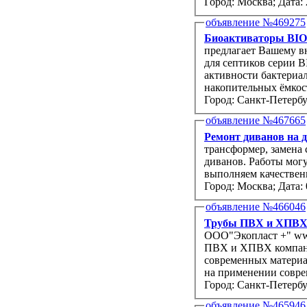
Город: Москва;
Дата: 
объявление №469275
Биоактиваторы BIO7
предлагает Вашему вниманию БИОАКТИВАТОРЫ серии - B
для септиков серии B
активности бактериал
накопительных ёмкос
Город: Санкт-Петербу
объявление №467665
Ремонт диванов на 
трансформер, замена
диванов. Работы могу
выполняем качествен
Город: Москва;
Дата: 
объявление №466046
Трубы ПВХ и ХПВХ д
ООО"Экопласт +" www.ecoplastspb.ru предлагае
ПВХ и ХПВХ компании “Genova products” для водоснабжения и отопления из
современных материалов. Производство компонентов “Genova product
на применении совре
Город: Санкт-Петербу
объявление №465946