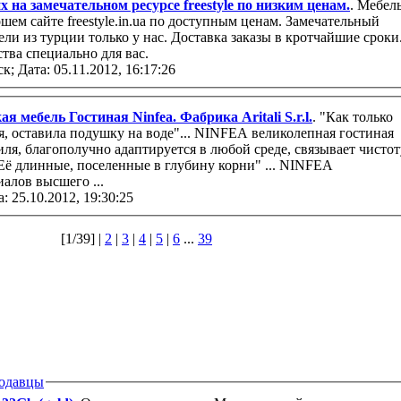
 на замечательном ресурсе freestyle по низким ценам.
. Мебел
шем сайте freestyle.in.ua по доступным ценам. Замечательный
ли из турции только у нас. Доставка заказы в кротчайшие сроки
тва специально для вас.
ск;
Дата: 05.11.2012, 16:17:26
 мебель Гостиная Ninfea. Фабрика Aritali S.r.l.
. "Как только
, оставила подушку на воде"... NINFEA великолепная гостиная
ля, благополучно адаптируется в любой среде, связывает чистот
Её длинные, поселенные в глубину корни" ... NINFEA
иалов высшего ...
а: 25.10.2012, 19:30:25
[1/39] |
2
|
3
|
4
|
5
|
6
...
39
одавцы