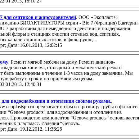
22.01.2013, 18:10:27
 для септиков и жироуловителей
. ООО «Экопласт+»
io 7 (Франция) Бактерии
IO 7 разработаны для немедленного действия и поддержания
ьной флоры в станциях очистки сточных вод, септиках,
тях канализационных стоков, в фильтрующ...
рг;
Дата: 16.01.2013, 12:02:15
дому
. Ремонт мягкой мебели на дому. Ремонт диванов-
 складного механизма, столярный и механический ремонт
т быть выполнены в течение 1-3 часов на дому заказчика. Мы
ную работу в срок и по приемлемым ценам.
03.01.2013, 12:40:31
ля водоснабжения и отопления своими руками.
.
т оптом и в розницу трубы и фитинги
s” основывается
менных пластмасс. Изделия “Genova...
рг;
Дата: 19.12.2012, 11:36:25