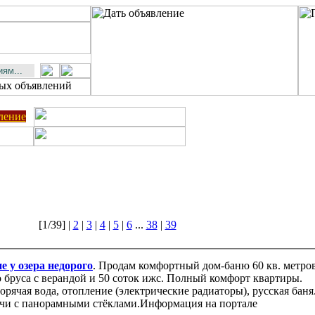
ление
[1/39] |
2
|
3
|
4
|
5
|
6
...
38
|
39
е у озера недорого
. Продам комфортный дом-баню 60 кв. метро
ры.
чи с панорамными стёклами.Информация на портале