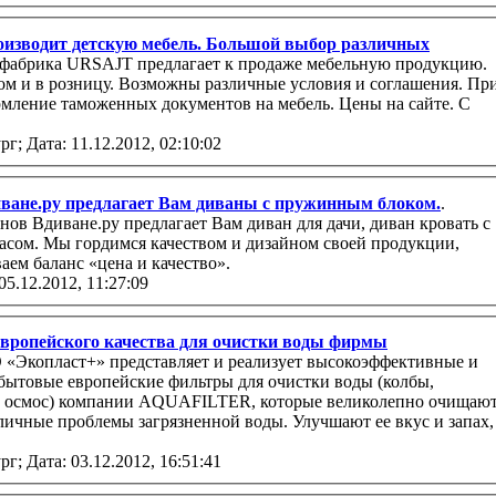
кую мебель. Большой выбор различных
 фабрика URSAJT предлагает к продаже мебельную продукцию.
ом и в розницу. Возможны различные условия и соглашения. Пр
рмление таможенных документов на мебель. Цены на сайте. С
рг;
Дата: 11.12.2012, 02:10:02
ване.ру предлагает Вам диваны с пружинным блоком.
.
ов Вдиване.ру предлагает Вам диван для дачи, диван кровать с
асом. Мы гордимся качеством и дизайном своей продукции,
ем баланс «цена и качество».
05.12.2012, 11:27:09
ропейского качества для очистки воды фирмы
представляет и реализует высокоэффективные и
й осмос) компании AQUAFILTER, которые великолепно очищаю
рг;
Дата: 03.12.2012, 16:51:41