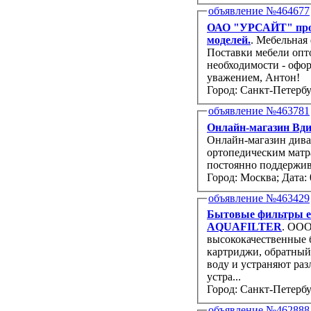
объявление №464677
ОАО "УРСАЙТ" производит детс
моделей.
. Мебельная
Поставки мебели опт
необходимости - офо
уважением, Антон!
Город: Санкт-Петербу
объявление №463781
Онлайн-магазин Вди
Онлайн-магазин диван
ортопедическим матр
постоянно поддержива
Город: Москва;
Дата: 
объявление №463429
Бытовые фильтры ев
AQUAFILTER
. ООО «Экопласт+» 
высококачественные бытовые европейские фильтры для очистки воды (колбы,
картриджи, обратны
воду и устраняют различные проблемы загрязненной воды. Улучшают ее вкус и запах,
устра...
Город: Санкт-Петербу
объявление №462888