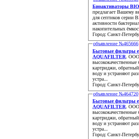
Биоактиваторы BIO7
предлагает Вашему вниманию БИОАКТИВАТОРЫ серии - B
для септиков серии B
активности бактериал
накопительных ёмкос
Город: Санкт-Петербу
объявление №465666
Бытовые фильтры ев
AQUAFILTER
. ООО «Экопласт+» 
высококачественные бытовые европейские фильтры для очистки воды (колбы,
картриджи, обратны
воду и устраняют различные проблемы загрязненной воды. Улучшают ее вкус и запах,
устра...
Город: Санкт-Петербу
объявление №464720
Бытовые фильтры ев
AQUAFILTER
. ООО «Экопласт+» 
высококачественные бытовые европейские фильтры для очистки воды (колбы,
картриджи, обратны
воду и устраняют различные проблемы загрязненной воды. Улучшают ее вкус и запах,
устра...
Город: Санкт-Петербу