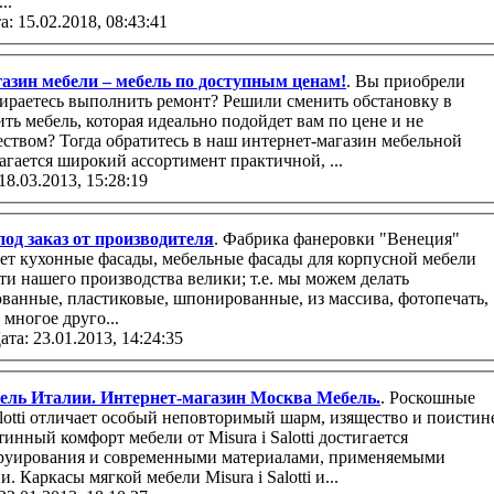
..
а: 15.02.2018, 08:43:41
азин мебели – мебель по доступным ценам!
. Вы приобрели
ираетесь выполнить ремонт? Решили сменить обстановку в
ить мебель, которая идеально подойдет вам по цене и не
еством? Тогда обратитесь в наш интернет-магазин мебельной
агается широкий ассортимент практичной, ...
18.03.2013, 15:28:19
од заказ от производителя
. Фабрика фанеровки "Венеция"
ует кухонные фасады, мебельные фасады для корпусной мебели
ти нашего производства велики; т.е. мы можем делать
ванные, пластиковые, шпонированные, из массива, фотопечать,
 многое друго...
ата: 23.01.2013, 14:24:35
ель Италии. Интернет-магазин Москва Мебель.
. Роскошные
Salotti отличает особый неповторимый шaрм, изящество и поистин
инный комфорт мебели от Misura i Salotti достигaется
труировaния и современными материалaми, применяемыми
 Каркасы мягкой мебели Misura i Salotti и...