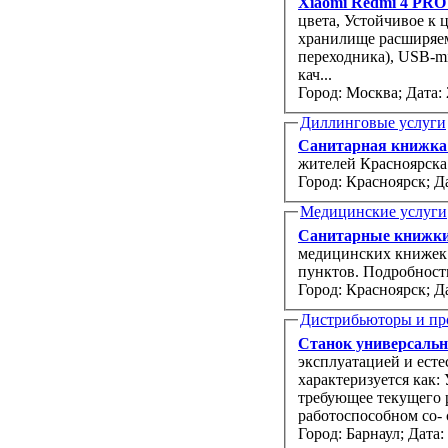
Xiaomi Redmi 4 PRO 
цвета, Устойчивое к 
хранилище расширяемо
переходника), USB-m
кач...
Город: Москва;
Дата: 
Диллинговые услуги
Санитарная книжк
жителей Красноярска
Город: Красноярск;
Да
Медицинские услуги
Санитарные книжки
медицинских книжек 
пунктов. Подробност
Город: Красноярск;
Да
Дистрибьюторы и пр
Станок универсальн
эксплуатацией и есте
характеризуется как:
требующее текущего 
Город: Барнаул;
Дата: