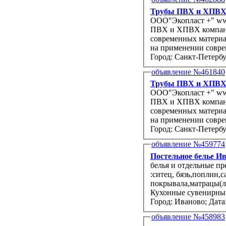
Трубы ПВХ и ХПВХ д
ООО"Экопласт +" www.ecoplastspb.ru предлагае
ПВХ и ХПВХ компании “Genova products” для водоснабжения и отопления из
современных материалов. Производство компонентов “Genova product
на применении совре
Город: Санкт-Петербу
объявление №461840
Трубы ПВХ и ХПВХ д
ООО"Экопласт +" www.ecoplastspb.ru предлагае
ПВХ и ХПВХ компании “Genova products” для водоснабжения и отопления из
современных материалов. Производство компонентов “Genova product
на применении совре
Город: Санкт-Петербу
объявление №459774
Постель
белья и отдельные п
:ситец, бязь,поплин,
покрывала,матрацы(л
Кухонные сувенирны.
Город: Иваново;
Дата:
объявление №458983