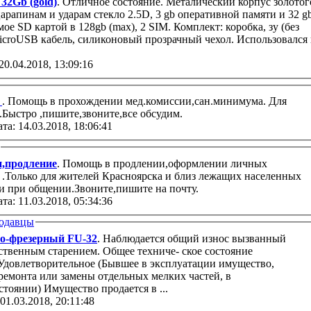
32Gb (gold)
. Отличное состояние. Металический корпус золотог
царапинам и ударам стекло 2.5D, 3 gb оперативной памяти и 32 g
е SD картой в 128gb (max), 2 SIM. Комплект: коробка, зу (без
icroUSB кабель, силиконовый прозрачный чехол. Использовался 
20.04.2018, 13:09:16
а
. Помощь в прохождении мед.комиссии,сан.минимума. Для
.Быстро ,пишите,звоните,все обсудим.
та: 14.03.2018, 18:06:41
,продление
. Помощь в продлении,оформлении личных
.Только для жителей Красноярска и близ лежащих населенных
и при общении.Звоните,пишите на почту.
та: 11.03.2018, 05:34:36
одавцы
о-фрезерный FU-32
. Наблюдается общий износ вызванный
ственным старением. Общее техниче- ское состояние
 Удовлетворительное (Бывшее в эксплуатации имущество,
ремонта или замены отдельных мелких частей, в
работоспособном со- стоянии) Имущество продается в ...
 01.03.2018, 20:11:48