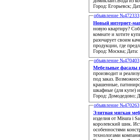
домиклайт.Вода из ко.
Город: Егорьевск;
Дат
объявление №472333
Новый интернет-маг
новую квартиру? Соб
комнате и хотите куп
разочарует своим кач
продукции, где предл
Город: Москва;
Дата: 
объявление №470403
Мебельные фасады п
производит и реализ
под заказ. Возможнос
крашенные, патиниро
шкафные (для купе) и
Город: Домодедово;
Д
объявление №470263
Элитная мягкая меб
изделия от Misura i 
королевский шик. Ист
особенностями конс
технологами компании.