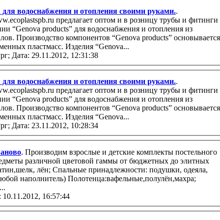
ля водоснабжения и отопления своими руками.
.
т оптом и в розницу трубы и фитинги
s” основывается
менных пластмасс. Изделия “Genova...
рг;
Дата: 29.11.2012, 12:31:38
ля водоснабжения и отопления своими руками.
.
т оптом и в розницу трубы и фитинги
s” основывается
менных пластмасс. Изделия “Genova...
рг;
Дата: 23.11.2012, 10:28:34
ное белье Иваново
. Производим взрослые и детские комплекты постельного
редметы различной цветовой гаммы от бюджетных до элитныx
сатин,шелк, лён; Спальные принадлежности: подушки, одеяла,
юбой наполнитель) Полотенца:вафельные,полулён,махра;
..
 10.11.2012, 16:57:44