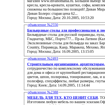
магазин www.divanomania.ru. Большой выбор: мягкая мебель, диваны, угловые диваны,
кресла, кресла-кровати, кушетки, софы, комплекты,
снижены на большинство позиций! Диван Мираж:
Диван Болеро: старая цена 62...
Город: Москва;
Дата: 20.10.2005, 10:53:20
объявление №2550
Бильярдные столы для профессионалов и лю
Бильярдные столы для русской пирамиды, пула, снукера. Произво
Гладиатор, МБС, Порто777... Пр-ва Латвии (Калдера): Alex, Elegant, Konrad, Victory...
Эксклюзивные столы для бильярда на заказ: Бар
Country, Пирамида, Каир, Маракеш, Мехико, Япо
Город: Москва;
Дата: 16.09.2005, 13:15:05
объявление №2493
Строительным организациям, архитекторам,
сотрудничество по комплексному обслуживанию
для дома и офиса от крупнейшей реставрационн
цветов, шпон, полировка, тонирование, лак, и
полиэфир, спецэффекты, любые размеры, гнутые
Город: Киев;
Дата: 14.09.2005, 11:14:44
объявление №2388
МЕБЕЛЬ ДЛЯ ТЕХ, КТО ЦЕНИТ СЕБЯ
. Т
Изготовим любую мебель по вашим эскизам.Оф