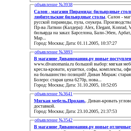
объявление №3938
Салон - магазин Пирамида: бильярдные стол
любительские бильярдные столы
. Салон - м
русской пирамиды, пула, снукера. Производства России: Гладиатор, МБС, Порто777...
Пр-ва Латвии (Калдера): Alex, Elegant, Konrad, 
бильярда на заказ: Барселона, Бали-Эбен, Арбат
Мар...
Город: Москва;
Дата: 01.11.2005, 10:37:27
объявление №3893
В магазине Диваномания.ру новые поступлен
www.divanomania.ru большой выбор: мягкая мебель, диваны, угловые диваны, кресла,
кресла-кровати, кушетки, софы, комплекты, офисная мягк
на большинство позиций! Диван Мираж: старая 
Болеро: старая цена 6270р, нова...
Город: Москва;
Дата: 31.10.2005, 10:52:05
объявление №3641
Мягкая мебель.Продаю.
. Диван-кровать углово
доставкой.
Город: Москва;
Дата: 23.10.2005, 21:37:53
объявление №3542
В магазине Диваномания.ру новые отличные