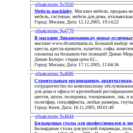
объявление №5920
Мебель mackinley
. Магазин мебели, продажа ме
мебель, гостиные, мебель для дома, итальянская
Город: Москва;
Дата: 12.12.2005, 19:14:22
объявление №4778
В магазине Диваномания.ру новые отличные
магазин www.divanomania.ru. Большой выбор: мягкая мебель, диваны, угловые диваны,
кресла, кресла-кровати, кушетки, софы, комплекты,
снижены на большинство позиций! Диван Мираж:
Диван Болеро: старая цена 62...
Город: Москва;
Дата: 17.11.2005, 11:04:36
объявление №4686
Строительным организациям, архитекторам,
сотрудничество по комплексному обслуживанию
для дома и офиса от крупнейшей реставрационн
цветов, шпон, полировка, тонирование, лак, и
полиэфир, спецэффекты, любые размеры, гнутые
Город: Киев;
Дата: 16.11.2005, 00:01:49
объявление №4644
Бильярдные столы для профессионалов и лю
Бильярдные столы для русской пирамиды, пула, снукера. Произво