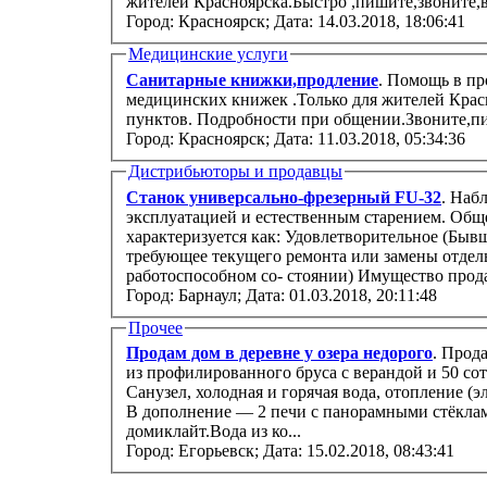
жителей Красноярска.Быстро ,пишите,звоните,в
Город: Красноярск;
Дата: 14.03.2018, 18:06:41
Медицинские услуги
Санитарные книжки,продление
. Помощь в п
медицинских книжек .Только для жителей Крас
пунктов. Подробности при общении.Звоните,пи
Город: Красноярск;
Дата: 11.03.2018, 05:34:36
Дистрибьюторы и продавцы
Станок универсально-фрезерный FU-32
. Наб
эксплуатацией и естественным старением. Обще
характеризуется как: Удовлетворительное (Быв
требующее текущего ремонта или замены отдел
работоспособном со- стоянии) Имущес
Город: Барнаул;
Дата: 01.03.2018, 20:11:48
Прочее
Продам дом в деревне у озера недорого
. Прод
из профилированного бруса с верандой и 50 соток ижс. Полный комфорт квартиры.
Санузел, холодная и горячая вода, отопление (электрические радиаторы), русская баня.
В дополнение — 2 печи с панорамными стёкла
домиклайт.Вода из ко...
Город: Егорьевск;
Дата: 15.02.2018, 08:43:41