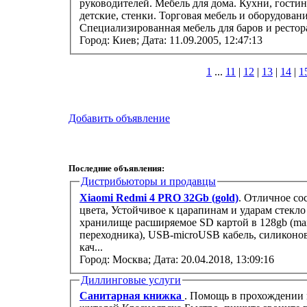
руководителей. Мебель для дома. Кухни, гости
детские, стенки. Торговая мебель и оборудован
Специализированная мебель для баров и ресторан
Город: Киев;
Дата: 11.09.2005, 12:47:13
1
...
11
|
12
|
13
|
14
|
1
Добавить объявление
Последние объявления:
Дистрибьюторы и продавцы
Xiaomi Redmi 4 PRO 32Gb (gold)
. Отличное со
цвета, Устойчивое к царапинам и ударам стекло
хранилище расширяемое SD картой в 128gb (max)
переходника), USB-microUSB кабель, силиконо
кач...
Город: Москва;
Дата: 20.04.2018, 13:09:16
Диллинговые услуги
Санитарная книжка
. Помощь в прохождении 