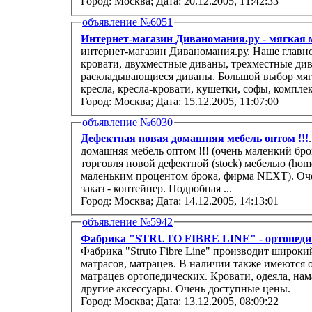
Город: Москва;
Дата: 20.12.2005, 11:42:33
объявление №6051
Интернет-магазин Диваномания.ру - мягкая 
интернет-магазин Диваномания.ру. Наше главно
кровати, двухместные диваны, трехместные ди
раскладывающиеся диваны. Большой выбор мягкой мебели: диваны,
кресла, кресла-кровати, кушетки, софы, комплек
Город: Москва;
Дата: 15.12.2005, 11:07:00
объявление №6030
Дефектная новая домашняя мебель оптом !!!
домашняя мебель оптом !!! (очень маленкий брок
торговля новой дефектной (stock) мебелью (homeware) из Англии для дома (с очень
маленьким процентом брока, фирма NEXT). Оч
заказ - контейнер. Подробная ...
Город: Москва;
Дата: 14.12.2005, 14:13:01
объявление №5942
Фабрика "STRUTO FIBRE LINE" - ортопедич
Фабрика "Struto Fibre Line" производит широк
матрасов, матрацев. В наличии также имеются о
матрацев ортопедических. Кровати, одеяла, нам
другие аксессуары. Очень доступные цены.
Город: Москва;
Дата: 13.12.2005, 08:09:22