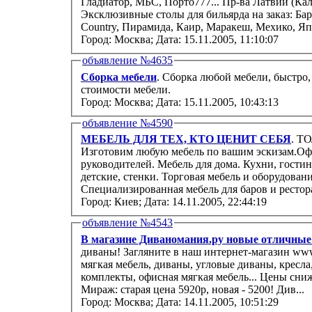
Гладиатор, МБС, Порто777... Пр-ва Латвии (Калдера): Alex, Elegant, Konrad, Victory...
Эксклюзивные столы для бильярда на заказ: Бар
Country, Пирамида, Каир, Маракеш, Мехико, Япо
Город: Москва;
Дата: 15.11.2005, 11:10:07
объявление №4635
Сборка мебели
. Сборка любой мебели, быстро,
стоимости мебели.
Город: Москва;
Дата: 15.11.2005, 10:43:13
объявление №4590
МЕБЕЛЬ ДЛЯ ТЕХ, КТО ЦЕНИТ СЕБЯ
. Т
Изготовим любую мебель по вашим эскизам.Оф
руководителей. Мебель для дома. Кухни, гости
детские, стенки. Торговая мебель и оборудован
Специализированная мебель для баров и ресторан
Город: Киев;
Дата: 14.11.2005, 22:44:19
объявление №4543
В магазине Диваномания.ру новые отличные
диваны! Загляните в наш интернет-магазин www.divanomani
мягкая мебель, диваны, угловые диваны, кресла, кресла-кровати, кушетки, софы,
комплекты, офисная мягкая мебель... Цены снижены на большинство позиций! Диван
Мираж: старая цена 5920р, новая - 5200! Див...
Город: Москва;
Дата: 14.11.2005, 10:51:29