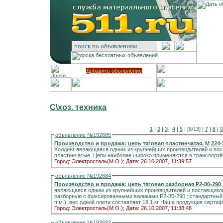
Добавить объявление
С\хоз. техника
1
|
2
|
3
|
4
|
5
| [6/13] |
7
|
8
|
9
объявление №192685
Производство и продажа: цепь тяговая пластинчатая, М 224-2
Холдинг являющаяся одним из крупнейших производителей и пос
пластинчатые. Цепи наиболее широко применяются в транс
Город: Электросталь(М.О.);
Дата: 26.10.2007, 11:39:57
объявление №192684
Производство и продажа: цепь тяговая разборная Р2-80-290 
являющаяся одним из крупнейших производителей и поставщиков
разборную с фиксированными валиками Р2-80-290 ; стандартный о
п.м.), вес одной плети составляет 18,1 кг Наша продукция сертифи
Город: Электросталь(М.О.);
Дата: 26.10.2007, 11:38:48
объявление №192683