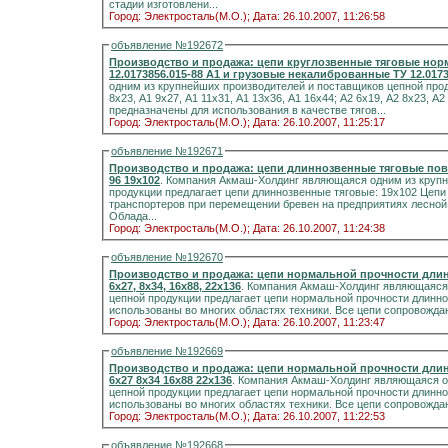
стадии изготовлени...
Город: Электросталь(М.О.);
Дата: 26.10.2007, 11:26:58
объявление №192672
Производство и продажа: цепи круглозвенные тяговые нор
12.0173856.015-88 А1 и грузовые некалиброванные ТУ 12.0173
одним из крупнейших производителей и поставщиков цепной прод
8х23, А1 9х27, А1 11х31, А1 13х36, А1 16х44; А2 6х19, А2 8х23, А2
предназначены для использования в качестве тягов...
Город: Электросталь(М.О.);
Дата: 26.10.2007, 11:25:17
объявление №192671
Производство и продажа: цепи длиннозвенные тяговые повы
96 19х102
. Компания Акмаш-Холдинг являющаяся одним из крупн
продукции предлагает цепи длиннозвенные тяговые: 19х102 Цепи используются для работы в тяговых органах
транспортеров при перемещении бревен на предприятиях лесно
Облада...
Город: Электросталь(М.О.);
Дата: 26.10.2007, 11:24:38
объявление №192670
Производство и продажа: цепи нормальной прочности длинно
6х27, 8х34, 16х88, 22х136
. Компания Акмаш-Холдинг являющаяся
цепной продукции предлагает цепи нормальной прочности длинно
использованы во многих областях техники. Все цепи сопровожда
Город: Электросталь(М.О.);
Дата: 26.10.2007, 11:23:47
объявление №192669
Производство и продажа: цепи нормальной прочности длинно
6х27 8х34 16х88 22х136
. Компания Акмаш-Холдинг являющаяся о
цепной продукции предлагает цепи нормальной прочности длиннозвенные: 6х27 8х34 16х88 22
использованы во многих областях техники. Все цепи сопровожда
Город: Электросталь(М.О.);
Дата: 26.10.2007, 11:22:53
объявление №192668