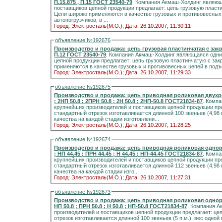
П.15.875 , П.15 ГОСТ 23540-79
. Компания Акмаш-Холдинг являющ
поставщиков цепной продукции предлагает: цепь грузовую пласт
Цепи широко применяются в качестве грузовых и противовесных
автопогрузчиков, в ...
Город: Электросталь(М.О.);
Дата: 26.10.2007, 11:30:11
объявление №192676
Производство и продажа: цепь грузовая пластинчатая с закрытыми валиками П-12,7 , П
П.12 ГОСТ 23540-79
. Компания Акмаш-Холдинг являющаяся одним из крупнейших производителей и поставщиков
цепной продукции предлагает: цепь грузовую пластинчатую с за
применяются в качестве грузовых и противовесных цепей в подъ
Город: Электросталь(М.О.);
Дата: 26.10.2007, 11:29:33
объявление №192675
Производство и продажа: цепь приводная роликовая двухря
; 2НП 50.8 ; 2ПРН 50.8 ; 2Н 50.8 ; 2НП-50.8 ГОСТ21834-87
. Комп
крупнейших производителей и поставщиков цепной продукции пред
стандартный отрезок изготавливается длинной 100 звеньев (4,98 п
качества на каждой стадии изготовлени...
Город: Электросталь(М.О.);
Дата: 26.10.2007, 11:28:25
объявление №192674
Производство и продажа: цепь приводная роликовая однор
; НП 44.45 ; ПРН 44.45 ; Н 44.45 ; НП-44.45 ГОСТ21834-87
. Комп
крупнейших производителей и поставщиков цепной продукции предл
стандартный отрезок изготавливается длинной 112 звеньев (4,98 п
качества на каждой стадии изго...
Город: Электросталь(М.О.);
Дата: 26.10.2007, 11:27:31
объявление №192673
Производство и продажа: цепь приводная роликовая одноря
НП 50.8 ; ПРН 50.8 ; Н 50.8 ; НП-50.8 ГОСТ21834-87
. Компания 
производителей и поставщиков цепной продукции предлагает: цепь
отрезок изготавливается длинной 100 звеньев (5 п.м.), вес одной 