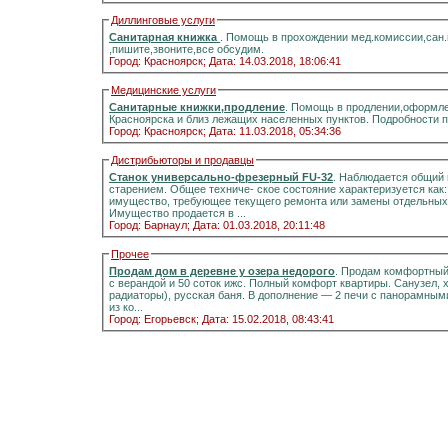
Диллинговые услуги
Санитарная книжка
. Помощь в прохождении мед.комиссии,сан
,пишите,звоните,все обсудим.
Город: Красноярск;
Дата: 14.03.2018, 18:06:41
Медицинские услуги
Санитарные книжки,продление
. Помощь в продлении,оформле
Красноярска и близ лежащих населенных пунктов. Подробности 
Город: Красноярск;
Дата: 11.03.2018, 05:34:36
Дистрибьюторы и продавцы
Станок универсально-фрезерный FU-32
. Наблюдается общий 
старением. Общее техниче- ское состояние характеризуется как
имущество, требующее текущего ремонта или замены отдельных 
Имущество продается в ...
Город: Барнаул;
Дата: 01.03.2018, 20:11:48
Прочее
Продам дом в деревне у озера недорого
. Продам комфортный д
с верандой и 50 соток ижс. Полный комфорт квартиры. Санузел, холодная и горячая вода, отоплени
радиаторы), русская баня. В дополнение — 2 печи с панорамными стёклами.Информация на портале домиклайт.Вода
из ко...
Город: Егорьевск;
Дата: 15.02.2018, 08:43:41