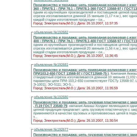
Производство и продажа: цепь приводная роликовая с изогн
360 ; ПРИ78.1 ; ПРИ 78.1 ; ПРИ78.1-360 ГОСТ 13568-97 ( ГОСТ13
одним из крупнейших производителей и поставщиков цепной прод
отрезок изготавливается длинной 15 звеньев (1,17 п.м.), вес одно
каждой стадии изготовления продукции – си...
Город: Электросталь(М.О.);
Дата: 26.10.2007, 11:37:35
объявление №192682
Производство и продажа: цепь приводная роликовая с изогн
400 ; ПРИ78.1 ; ПРИ 78.1 ; ПРИ78.1-400 ГОСТ 13568-97 ( ГОСТ13
одним из крупнейших производителей и поставщиков цепной прод
отрезок изготавливается длинной 20 звеньев (1,56 п.м.), вес одно
каждой стадии изготовления продукции – си...
Город: Электросталь(М.О.);
Дата: 26.10.2007, 11:36:45
объявление №192681
Производство и продажа: цепь приводная роликовая с изогн
ПРИ103,2-650 ГОСТ 13568-97 ( ГОСТ13568-75 )
. Компания Акмаш
стандартный отрезок изготавливается длинной 10 звеньев (1,032 п.м.
параметры цепи ПРИ-103,2-650 соответствуют ГОСТу 13568-97. Цепь успешно применяются на экскаваторах марок
Э-10011; ЭО-5111; ЭО-5...
Город: Электросталь(М.О.);
Дата: 26.10.2007, 11:35:59
объявление №192680
Производство и продажа: цепь грузовая пластинчатая с закрытыми валиками П-19,05 , П.
, П.19 ГОСТ 23540-79
. омпания Акмаш-Холдинг являющаяся одни
цепной продукции предлагает: цепь грузовую пластинчатую с за
применяются в качестве грузовых и противовесных цепей в подъ
т...
Город: Электросталь(М.О.);
Дата: 26.10.2007, 11:30:54
объявление №192677
Производство и продажа: цепь грузовая пластинчатая с закрытыми валиками П-15,875