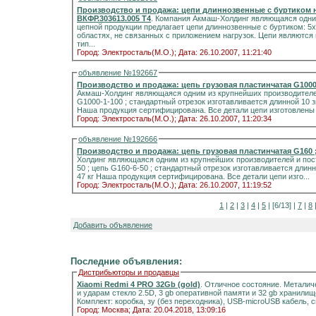
Производство и продажа: цепи длиннозвенные с буртиком не прош
ВКФР.303613.005 Т4
. Компания Акмаш-Холдинг являющаяся одни
цепной продукции предлагает цепи длиннозвенные с буртиком: 5х35 6х36 7х42 8х42 9х45 Цепи использую
областях, не связанных с приложением нагрузок. Цепи являютс
тип...
Город: Электросталь(М.О.);
Дата: 26.10.2007, 11:21:40
объявление №192667
Производство и продажа: цепь грузовая пластинчатая G1000 ;
Акмаш-Холдинг являющаяся одним из крупнейших производителей
G1000-1-100 ; стандартный отрезок изготавливается длинной 10 зв
Наша продукция сертифицирована. Все детали цепи изготовлены и
Город: Электросталь(М.О.);
Дата: 26.10.2007, 11:20:34
объявление №192666
Производство и продажа: цепь грузовая пластинчатая G160 ; 
Холдинг являющаяся одним из крупнейших производителей и пост
50 ; цепь G160-6-50 ; стандартный отрезок изготавливается длинн
47 кг Наша продукция сертифицирована. Все детали цепи изго...
Город: Электросталь(М.О.);
Дата: 26.10.2007, 11:19:52
1
|
2
|
3
|
4
|
5
| [6/13] |
7
|
8
Добавить объявление
Последние объявления:
Дистрибьюторы и продавцы
Xiaomi Redmi 4 PRO 32Gb (gold)
. Отличное состояние. Металич
и ударам стекло 2.5D, 3 gb оперативной памяти и 32 gb хранилищ
Комплект: коробка, зу (без переходника), USB-microUSB кабель, 
Город: Москва;
Дата: 20.04.2018, 13:09:16